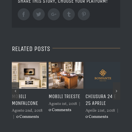
SHARE THIS STORY, CHOOSE YOUR PLATFORM!
Facebook
Twitter
Google+
Tumblr
Pinterest
RELATED POSTS
MOBILI
MOBILI TRIESTE
CHIUSURA 24 E
NUO
MONFALCONE
25 APRILE
LACC
Agosto 1st, 2018
|
TUOI
0 Comments
Agosto 2nd, 2018
Aprile 21st, 2018
|
|
0 Comments
0 Comments
April
0 Co