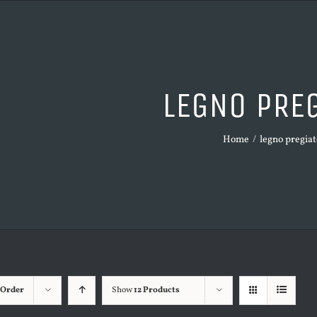
LEGNO PRE
Home
/
legno pregiat
 Order
Show
12 Products