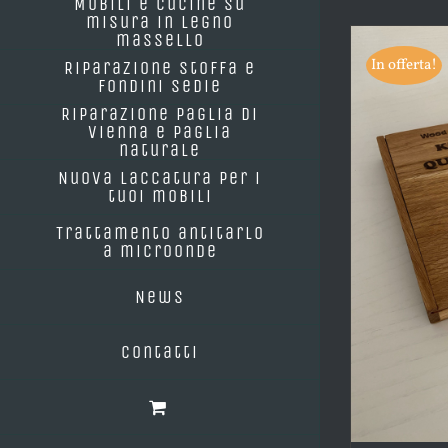
Mobili e cucine su
misura in legno
massello
In offerta!
Riparazione stoffa e
fondini sedie
Riparazione paglia di
Vienna e paglia
naturale
Nuova laccatura per i
tuoi mobili
Trattamento antitarlo
a microonde
News
Contatti