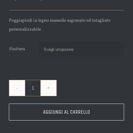
Poggiapiedi in legno massello sagomato ed intagliato
personalizzabile
Finitura

Poggiapiedi
in
legno
AGGIUNGI AL CARRELLO
massello
sagomato