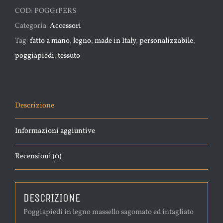
ed
COD:
POGG1PERS
intagliato
Categoria:
Accessori
personalizzabile
Tag:
fatto a mano
,
legno
,
made in Italy
,
personalizzabile
,
quantità
poggiapiedi
,
tessuto
Descrizione
Informazioni aggiuntive
Recensioni (0)
DESCRIZIONE
Poggiapiedi in legno massello sagomato ed intagliato