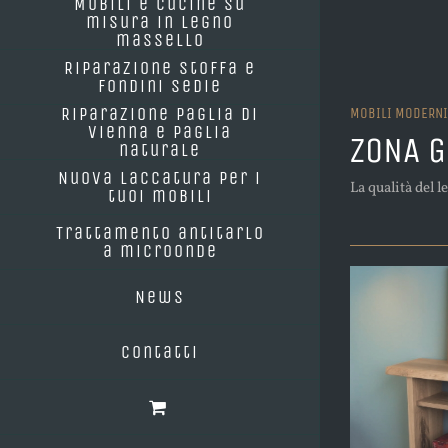
Mobili e cucine su
misura in legno
massello
Riparazione stoffa e
fondini sedie
Riparazione paglia di
MOBILI MODERNI
Vienna e paglia
ZONA 
naturale
Nuova laccatura per i
La qualità del 
tuoi mobili
Trattamento antitarlo
a microonde
News
Contatti